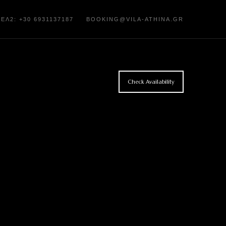
ΤΕΛ2: +30 6931137187
BOOKING@VILA-ATHINA.GR
Check Availability